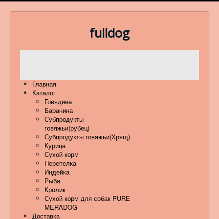
fulldog
Главная
Каталог
Говядина
Баранина
Субпродукты
говяжьи(рубец)
Субпродукты говяжьи(Хрящ)
Курица
Сухой корм
Перепелка
Индейка
Рыба
Кролик
Сухой корм для собак PURE
MERADOG
Доставка