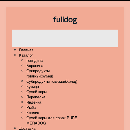
fulldog
Главная
Каталог
Говядина
Баранина
Субпродукты
говяжьи(рубец)
Субпродукты говяжьи(Хрящ)
Курица
Сухой корм
Перепелка
Индейка
Рыба
Кролик
Сухой корм для собак PURE
MERADOG
Доставка